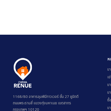
ห
ขา
เช
ขา
ขา
1168/80 อาคารลุมพินีทาวเวอร์ ชั้น 27 ยูนิตดี
ซื้
ถนนพระรามสี่ แขวงทุ่งมหาเมฆ เขตสาทร
ขา
กรุงเทพฯ 10120