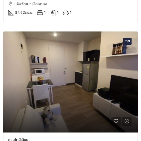
แจ้งวัฒนะ เมืองทอง
34.62
ตร.ม.
1
1
1
ขาย
คอนโดมิเนียม