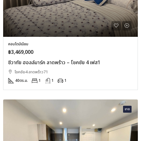
คอนโดมิเนียม
฿3,469,000
ชีวาทัย ฮอลล์มาร์ค ลาดพร้าว – โชคชัย 4 เฟส1
โชคชัย4 ลาดพร้าว71
40
ตร.ม.
1
1
1
ขาย