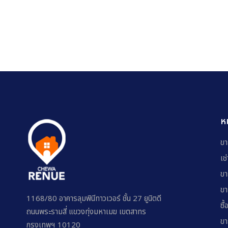
ห
ขา
เช
ขา
ขา
1168/80 อาคารลุมพินีทาวเวอร์ ชั้น 27 ยูนิตดี
ซื้
ถนนพระรามสี่ แขวงทุ่งมหาเมฆ เขตสาทร
ขา
กรุงเทพฯ 10120