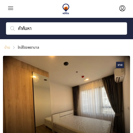
บ้าน
ใกล้โรงพยาบาล
ขาย