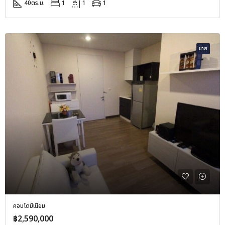
40
ตร.ม.
1
1
1
ขาย
คอนโดมิเนียม
฿2,590,000