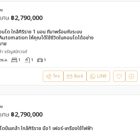
ยม
ิเศษ
฿2,790,000
อนโด ใกล้ศิริราช 1 นอน ที่มาพร้อมกับระบบ
tomation ให้คุณได้ใช้ชีวิตในคอนโดได้อย่าง
บาย
ล้า จรัญสนิทวงศ์
ตร.ม.
1
1
1
โทร
อีเมล์
LINE
ยม
ิเศษ
฿2,790,000
ปิ่นเกล้า ใกล้ศิริราช มือ1 เฟอร์-เครื่องใช้ไฟฟ้า