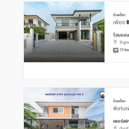
บ้านเดี่ยว
เพียง
โฮมออนก
ลำลูกก
77.9
ต
บ้านเดี่ยว
พิเศษเ
เพอร์เฟค
มีนบุรี