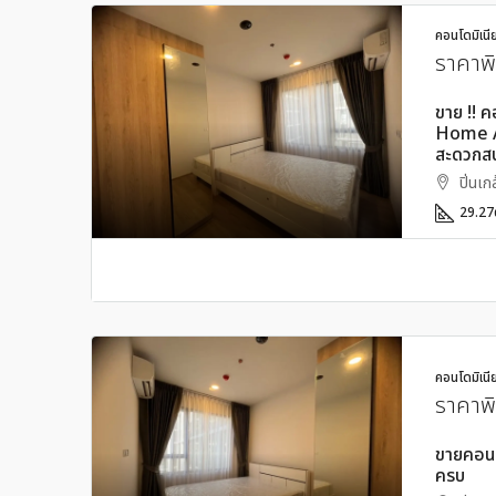
คอนโดมิเนี
ราคาพ
ขาย !! ค
Home Au
สะดวกส
ปิ่นเก
29.27
คอนโดมิเนี
ราคาพ
ขายคอนโด
ครบ