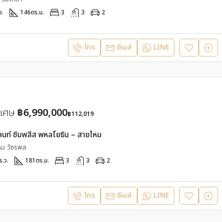
ว.
146
ตร.ม.
3
3
2
โทร
อีเมล์
LINE
ิเศษ
฿6,990,000
฿112,019
นท์ ซิมพลีส พหลโยธิน – สายไหม
ม วัชรพล
ร.ว.
181
ตร.ม.
3
3
2
โทร
อีเมล์
LINE