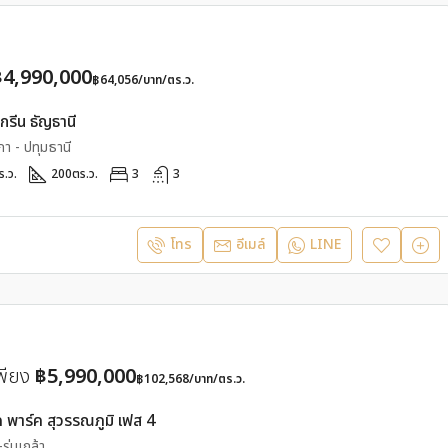
฿4,990,000
฿64,056/บาท/ตร.ว.
รีน ธัญธานี
า - ปทุมธานี
ร.ว.
200
ตร.ว.
3
3
โทร
อีเมล์
LINE
พียง
฿5,990,000
฿102,568/บาท/ตร.ว.
 พาร์ค สุวรรณภูมิ เฟส 4
-ร่มเกล้า