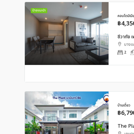
ป้ายแนะนำ
คอนโดมิเนี
฿4,35
ชีวาทัย
บางแ
2
บ้านเดี่ยว
฿6,79
The Pla
เกษตร