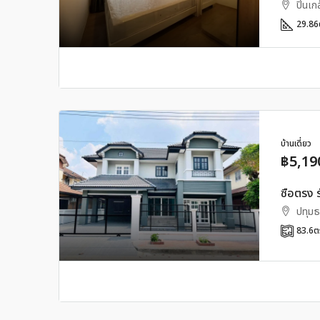
ปิ่นเก
29.86
บ้านเดี่ยว
฿5,19
ซื่อตรง 
ปทุมธา
83.6
ต