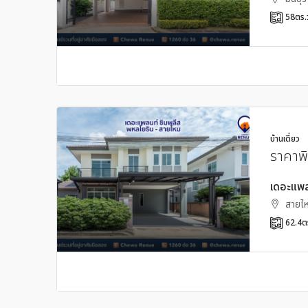
58
ตร.
บ้านเดี่ยว
ราคาพ
เดอะแพล
สายไห
62.4
ต