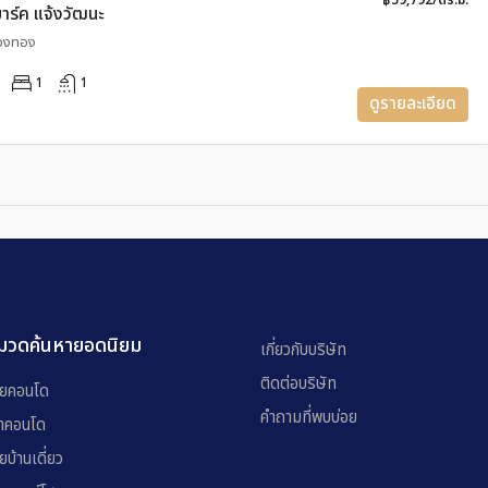
฿59,792/ตร.ม.
มาร์ค แจ้งวัฒนะ
ืองทอง
1
1
ดูรายละเอียด
มวดค้นหายอดนิยม
เกี่ยวกับบริษัท
ติดต่อบริษัท
ยคอนโด
คำถามที่พบบ่อย
่าคอนโด
ยบ้านเดี่ยว