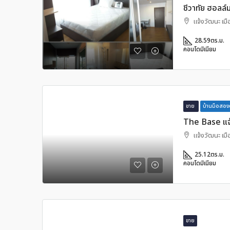
ชีวาทัย ฮอลล์
แจ้งวัฒนะ เม
28.59
ตร.ม.
คอนโดมิเนียม
ขาย
บ้านมือสอง
The Base แจ
แจ้งวัฒนะ เม
25.12
ตร.ม.
คอนโดมิเนียม
ขาย