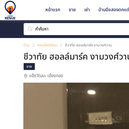
หน้าแรก
ขาย
เช่า
บ้านมือสองตกแต่
บ้าน
คอนโดมิเนียม
ชีวาทัย ฮอลล์มาร์ค งามวงศ์วาน
ชีวาทัย ฮอลล์มาร์ค งามวงศ์วา
ขาย
แจ้งวัฒนะ เมืองทอง