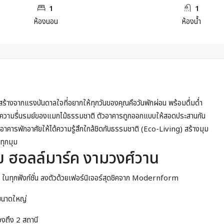
1
1
ห้องนอน
ห้องน้ำ
สร้างจากแรงบันดาลใจที่อยากให้ทุกวันของคุณคือวันพักผ่อน พร้อมดื่มด่ำ
ลางความรื่นรมย์ของแมกไม้ธรรมชาติ ตัวอาคารถูกออกแบบให้สอดประสานกัน
ด้วยอาคารพักอาศัยให้ได้ความรู้สึกใกล้ชิดกับธรรมชาติ (Eco-Living) สร้างมุม
กทุกมุม
ย ฮอลล์มาร์ค งามวงศ์วาน
 ในทุกฟังก์ชั่น ลงตัวด้วยเฟอร์นิเจอร์สุดชิคจาก Modernform
วขนาดใหญ่
วงถึง 2 สถานี