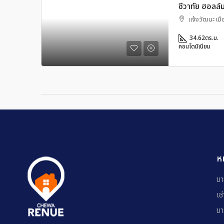
ชีวาทัย ฮอลล์
แจ้งวัฒนะ เม
34.62
ตร.ม.
คอนโดมิเนียม
ห
ขา
เช
ขา