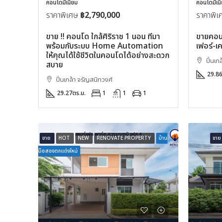
คอนโดมิเนียม
คอนโดมิเน
ราคาพิเศษ
฿2,790,000
ราคาพิ
ขาย !! คอนโด ใกล้ศิริราช 1 นอน ที่มา
ขายคอนโด
พร้อมกับระบบ Home Automation
เฟอร์-เค
ให้คุณได้ใช้ชีวิตในคอนโดได้อย่างสะดวก
ปิ่นเก
สบาย
29.8
ปิ่นเกล้า จรัญสนิทวงศ์
29.27
ตร.ม.
1
1
1
ขาย
HOT
NEW
RENOVATE PROPERTY
บ้าน
ขา
มือสองตกแต่งใหม่