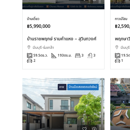
บ้านเดี่ยว
ทาวน์โฮม
฿5,990,000
฿2,590
บ้านราชพฤกษ์ รามคำแหง – สุวินทวงศ์
พฤกษาวิ
มีนบุรี-ร่มเกล้า
มีนบุรี
59.5
ตร.ว.
193
ตร.ม.
3
3
19.5
ต
2
1
ขาย
บ้านมือสองตกแต่งใหม่