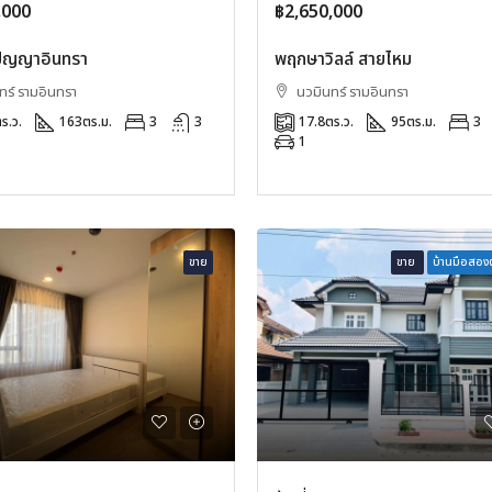
,000
฿2,650,000
ิ ปัญญาอินทรา
พฤกษาวิลล์ สายไหม
ร์ รามอินทรา
นวมินทร์ รามอินทรา
ร.ว.
163
ตร.ม.
3
3
17.8
ตร.ว.
95
ตร.ม.
3
1
ขาย
ขาย
บ้านมือสองต