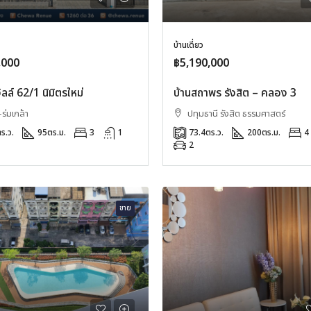
บ้านเดี่ยว
,000
฿5,190,000
ลล์ 62/1 นิมิตรใหม่
บ้านสถาพร รังสิต – คลอง 3
-ร่มเกล้า
ปทุมธานี รังสิต ธรรมศาสตร์
ร.ว.
95
ตร.ม.
3
1
73.4
ตร.ว.
200
ตร.ม.
4
2
ขาย