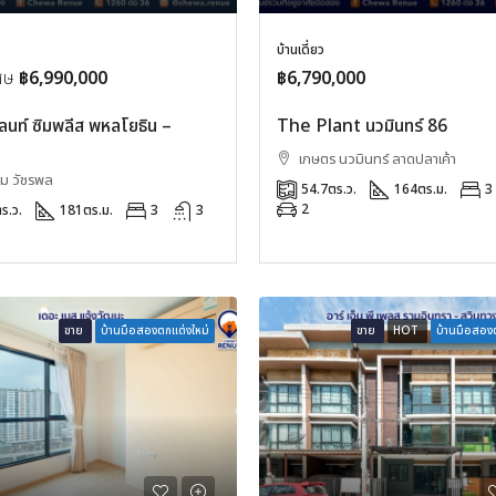
บ้านเดี่ยว
เศษ
฿6,990,000
฿6,790,000
นท์ ซิมพลีส พหลโยธิน –
The Plant นวมินทร์ 86
เกษตร นวมินทร์ ลาดปลาเค้า
ม วัชรพล
54.7
ตร.ว.
164
ตร.ม.
3
2
ร.ว.
181
ตร.ม.
3
3
ขาย
บ้านมือสองตกแต่งใหม่
ขาย
HOT
บ้านมือสองต