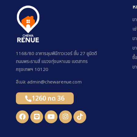
ห
ขา
เช
ขา
ขา
1168/80 อาคารลุมพินีทาวเวอร์ ชั้น 27 ยูนิตดี
ซื้
ถนนพระรามสี่ แขวงทุ่งมหาเมฆ เขตสาทร
ขา
กรุงเทพฯ 10120
อีเมล: admin@chewarenue.com
1260 กด 36