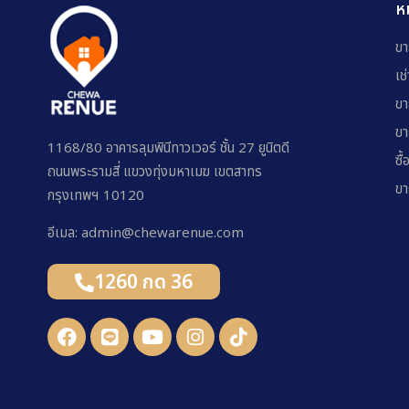
ห
ขา
เช
ขา
ขา
1168/80 อาคารลุมพินีทาวเวอร์ ชั้น 27 ยูนิตดี
ซื้
ถนนพระรามสี่ แขวงทุ่งมหาเมฆ เขตสาทร
ขา
กรุงเทพฯ 10120
อีเมล: admin@chewarenue.com
1260 กด 36