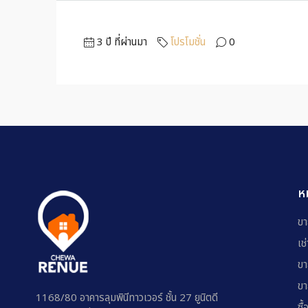
3 ปี ที่ผ่านมา
โปรโมชั่น
0
ห
ขา
เช
ขา
ขา
1168/80 อาคารลุมพินีทาวเวอร์ ชั้น 27 ยูนิตดี
ซื้