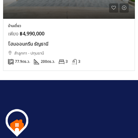
บ้านเดี่ยว
เพียง
฿4,990,000
โฮมออนกรีน ธัญธานี
ลำลูกกา - ปทุมธานี
77.9
ตร.ว.
200
ตร.ว.
3
3