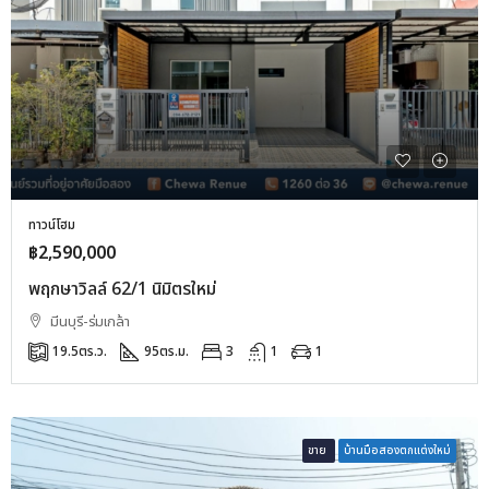
ทาวน์โฮม
฿2,590,000
พฤกษาวิลล์ 62/1 นิมิตรใหม่
มีนบุรี-ร่มเกล้า
19.5
ตร.ว.
95
ตร.ม.
3
1
1
ขาย
บ้านมือสองตกแต่งใหม่