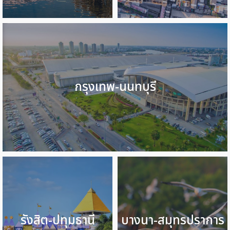
กรุงเทพ-นนทบุรี
รังสิต-ปทุมธานี
บางนา-สมุทรปราการ