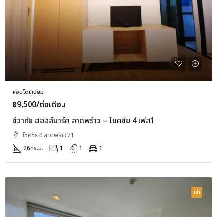
คอนโดมิเนียม
฿9,500/ต่อเดือน
ชีวาทัย ฮอลล์มาร์ค ลาดพร้าว – โชคชัย 4 เฟส1
โชคชัย4 ลาดพร้าว71
26
ตร.ม.
1
1
1
เช่า