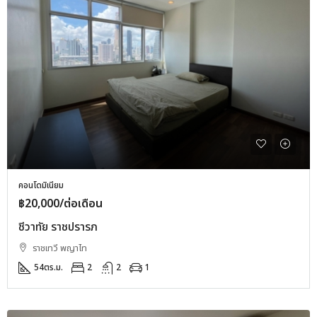
คอนโดมิเนียม
฿20,000/ต่อเดือน
ชีวาทัย ราชปรารภ
ราชเทวี พญาไท
54
ตร.ม.
2
2
1