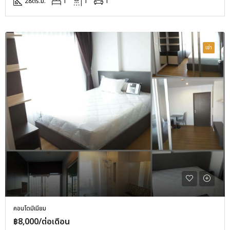
28
ตร.ม.
1
1
1
เช่า
คอนโดมิเนียม
฿8,000/ต่อเดือน