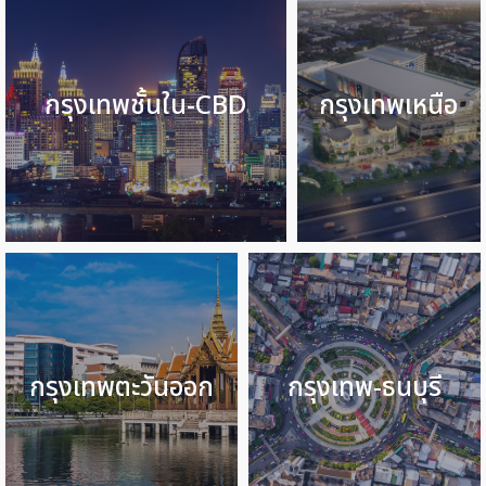
กรุงเทพชั้นใน-CBD
กรุงเทพเหนือ
กรุงเทพตะวันออก
กรุงเทพ-ธนบุรี