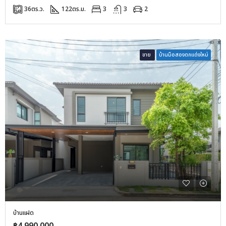
36
ตร.ว.
122
ตร.ม.
3
3
2
ขาย
บ้านมือสองตกแต่งใหม่
บ้านแฝด