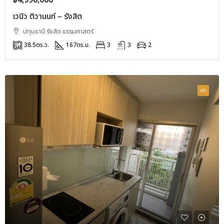
฿4,990,000
เวนิว ติวานนท์ – รังสิต
ปทุมธานี รังสิต ธรรมศาสตร์
38.5
ตร.ว.
167
ตร.ม.
3
3
2
เช่า