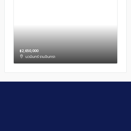
฿2,650,000
นวมินทร์ รามอินทรา