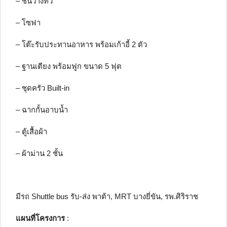
– ชั้นวางทีวี
– โซฟา
– โต๊ะรับประทานอาหาร พร้อมเก้าอี้ 2 ตัว
– ฐานเตียง พร้อมฟูก ขนาด 5 ฟุต
– ชุดครัว Built-in
– ฉากกั้นอาบน้ำ
– ตู้เสื้อผ้า
– ผ้าม่าน 2 ชั้น
มีรถ Shuttle bus รับ-ส่ง พาต้า, MRT บางยี่ขัน, รพ.ศิริราช
แผนที่โครงการ
: