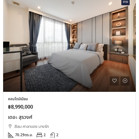
ขาย
คอนโดมิเนียม
฿8,990,000
เดอะ สุรวงศ์
สีลม ศาลาแดง บางรัก
70.29
ตร.ม.
2
2