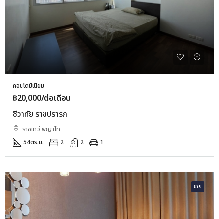
คอนโดมิเนียม
฿20,000/ต่อเดือน
ชีวาทัย ราชปรารภ
ราชเทวี พญาไท
54
ตร.ม.
2
2
1
ขาย