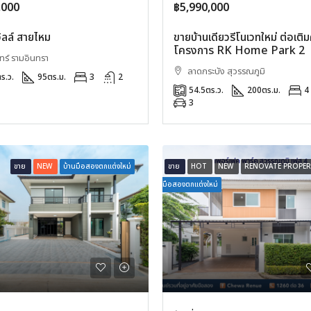
,000
฿5,990,000
ลล์ สายไหม
ขายบ้านเดี่ยวรีโนเวทใหม่ ต่อเติ
โครงการ RK Home Park 2
ร์ รามอินทรา
ลาดกระบัง สุวรรณภูมิ
ร.ว.
95
ตร.ม.
3
2
54.5
ตร.ว.
200
ตร.ม.
4
3
ขาย
NEW
บ้านมือสองตกแต่งใหม่
ขาย
HOT
NEW
RENOVATE PROPE
มือสองตกแต่งใหม่