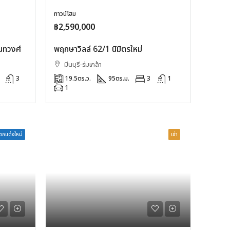
ทาวน์โฮม
฿2,590,000
นทวงศ์
พฤกษาวิลล์ 62/1 นิมิตรใหม่
มีนบุรี-ร่มเกล้า
3
19.5
ตร.ว.
95
ตร.ม.
3
1
1
กแต่งใหม่
เช่า