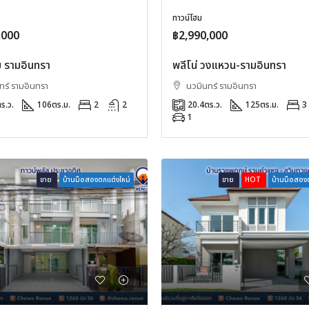
ทาวน์โฮม
,000
฿2,990,000
 รามอินทรา
พลีโน่ วงแหวน-รามอินทรา
ร์ รามอินทรา
นวมินทร์ รามอินทรา
ร.ว.
106
ตร.ม.
2
2
20.4
ตร.ว.
125
ตร.ม.
3
1
ขาย
บ้านมือสองตกแต่งใหม่
ขาย
HOT
บ้านมือสองต