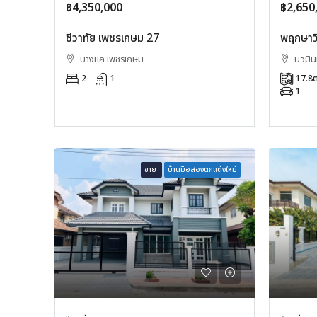
฿4,350,000
฿2,650
ชีวาทัย เพชรเกษม 27
พฤกษาวิ
บางแค เพชรเกษม
นวมินท
2
1
17.8
ต
1
ขาย
บ้านมือสองตกแต่งใหม่