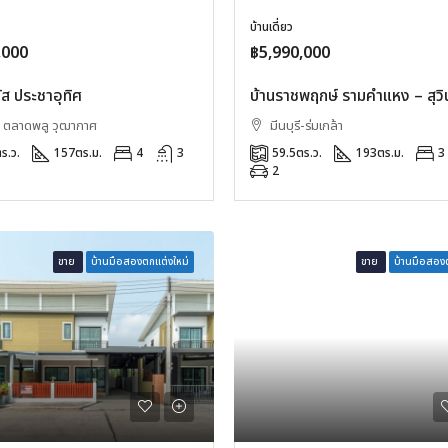
บ้านเดี่ยว
,000
฿5,990,000
ัส ประชาอุทิศ
บ้านราชพฤกษ์ รามคำแหง – สุวิ
ะ ตลาดพลู วุฒากาศ
มีนบุรี-ร่มเกล้า
ร.ว.
157
ตร.ม.
4
3
59.5
ตร.ว.
193
ตร.ม.
3
2
ขาย
บ้านมือสองตกแต่งใหม่
ขาย
บ้านมือสองต