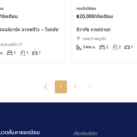
ียม
คอนโดมิเนียม
ต่อเดือน
฿20,000/ต่อเดือน
 ฮอลล์มาร์ค ลาดพร้าว – โชคชัย
ชีวาทัย ราชปรารภ
ราชเทวี พญาไท
ย4 ลาดพร้าว71
54
ตร.ม.
2
2
1
ม.
1
1
1
1
2
มวดค้นหายอดนิยม
เกี่ยวกับบริษัท