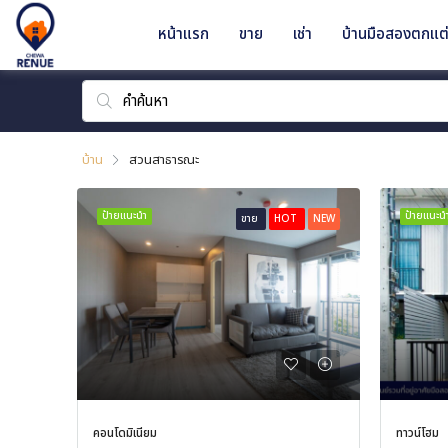
หน้าแรก
ขาย
เช่า
บ้านมือสองตกแต่
บ้าน
สวนสาธารณะ
ป้ายแนะนำ
ป้ายแนะน
ขาย
HOT
NEW
คอนโดมิเนียม
ทาวน์โฮม