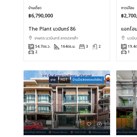
บ้านเดี่ยว
ทาวน์โฮม
฿6,790,000
฿2,700
The Plant นวมินทร์ 86
แอทโฮม
เกษตร นวมินทร์ ลาดปลาเค้า
นวมินท
54.7
ตร.ว.
164
ตร.ม.
3
2
19.4
ต
2
1
ขาย
HOT
บ้านมือสองตกแต่งใหม่