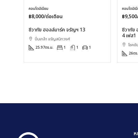
คอนโดมิเนียม
คอนโดมิเน
฿8,000/ต่อเดือน
฿9,500/
ชีวาทัย ฮอลล์มาร์ค จรัญฯ 13
ชีวาทัย
4 เฟส1
ปิ่นเกล้า จรัญสนิทวงศ์
โชคชั
25.97
ตร.ม.
1
1
1
26
ตร.
ห