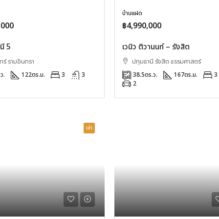
บ้านแฝด
,000
฿4,990,000
นี 5
เวนิว ติวานนท์ – รังสิต
ร์ รามอินทรา
ปทุมธานี รังสิต ธรรมศาสตร์
ว.
122
ตร.ม.
3
3
38.5
ตร.ว.
167
ตร.ม.
3
2
เช่า