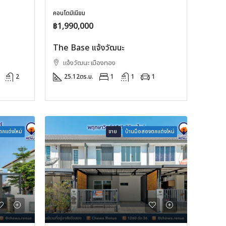
คอนโดมิเนียม
฿1,990,000
The Base แจ้งวัฒนะ
แจ้งวัฒนะ เมืองทอง
2
25.12
ตร.ม.
1
1
1
กแต่งใหม่
ขาย
บ้านมือสองตกแต่งใหม่