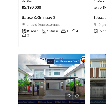
บ้านเดี่ยว
บ้านเดี่ยว
฿5,190,000
เพียง
฿
ซื่อตรง รังสิต คลอง 3
โฮมออนก
ปทุมธานี รังสิต ธรรมศาสตร์
ลำลูกก
83.6
ตร.ว.
180
ตร.ม.
4
4
77.9
ต
2
ขาย
บ้านมือสองตกแต่งใหม่