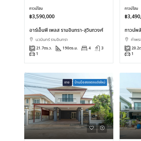
ทาวน์โฮม
ทาวน์โฮม
฿3,590,000
฿3,490
อาร์เอ็นพี เพลส รามอินทรา-สุวินทวงศ์
ทาวน์พล
นวมินทร์ รามอินทรา
ท่าพร
21.7
ตร.ว.
190
ตร.ม.
4
3
20.2
ต
1
1
ขาย
บ้านมือสองตกแต่งใหม่