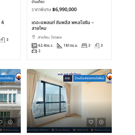
บ้านเดี่ยว
ราคาพิเศษ
฿6,990,000
 4
เดอะแพลนท์ ซิมพลีส พหลโยธิน –
สายไหม
สายไหม วัชรพล
3
62.4
ตร.ว.
181
ตร.ม.
3
3
2
กแต่งใหม่
ขาย
บ้านมือสองตกแต่งใหม่