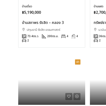
บ้านเดี่ยว
บ้านแฝด
฿5,190,000
฿2,700
บ้านสถาพร รังสิต – คลอง 3
ทรัพย์ธา
ปทุมธานี รังสิต ธรรมศาสตร์
นวมินท
73.4
ตร.ว.
200
ตร.ม.
4
4
36
ตร.
2
2
เช่า