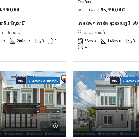
บ้านเดี่ยว
4,990,000
พิเศษเพียง
฿5,990,000
รีน ธัญธานี
เพอร์เฟค พาร์ค สุวรรณภูมิ เฟส
า - ปทุมธานี
มีนบุรี-ร่มเกล้า
ร.ว.
200
ตร.ว.
3
3
58
ตร.ว.
146
ตร.ม.
3
2
ขาย
บ้านมือสองตกแต่งใหม่
ขาย
บ้านมือสองต