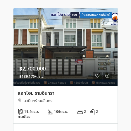
ขาย
บ้านมือสองตกแต่งใหม่
฿2,700,000
฿139,175/ตร.ว.
แอทโฮม รามอินทรา
นวมินทร์ รามอินทรา
19.4
ตร.ว.
106
ตร.ม.
2
2
ทาวน์โฮม