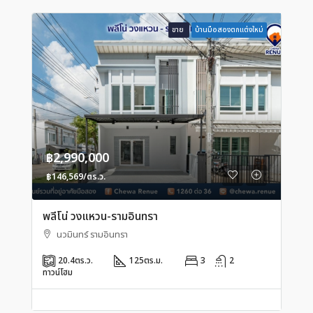
ขาย
บ้านมือสองตกแต่งใหม่
฿2,990,000
฿146,569/ตร.ว.
พลีโน่ วงแหวน-รามอินทรา
นวมินทร์ รามอินทรา
20.4
ตร.ว.
125
ตร.ม.
3
2
ทาวน์โฮม