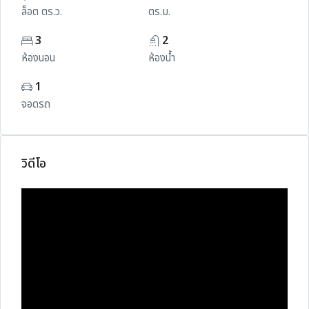
ล็อต ตร.ว.
ตร.ม.
3
2
ห้องนอน
ห้องน้ำ
1
จอดรถ
วิดีโอ