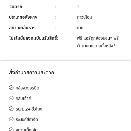
จอดรถ
:
1
ประเภทอสังหาฯ
:
ทาวน์โฮม
สถานะอสังหาฯ
:
ขาย
โปรโมชั่นลงทะเบียนรับสิทธิ์:
ฟรี แอร์ทุกห้องนอน* ฟรี
ผ้าม่านตกแต่งทั้งหลัง*
สิ่งอำนวยความสะดวก
กล้องวงจรปิด
คลับเฮ้าส์
รปภ. 24 ชั่วโมง
ระบบคีย์การ์ด
สนามเด็กเล่น