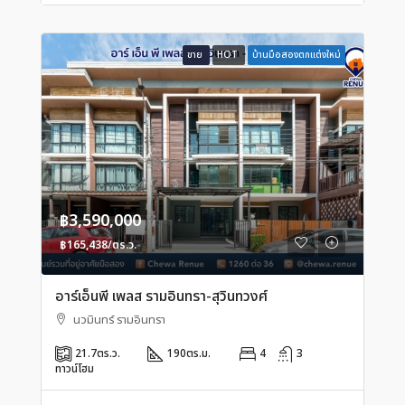
ขาย
HOT
บ้านมือสองตกแต่งใหม่
฿3,590,000
฿165,438/ตร.ว.
อาร์เอ็นพี เพลส รามอินทรา-สุวินทวงศ์
นวมินทร์ รามอินทรา
21.7
ตร.ว.
190
ตร.ม.
4
3
ทาวน์โฮม