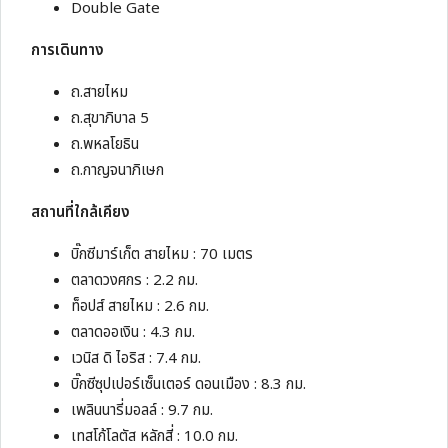
Double Gate
การเดินทาง
ถ.สายไหม
ถ.สุขาภิบาล 5
ถ.พหลโยธิน
ถ.กาญจนาภิเษก
สถานที่ใกล้เคียง
บิ๊กซีมาร์เก็ต สายไหม : 70 เมตร
ตลาดวงศกร : 2.2 กม.
ท็อปส์ สายไหม : 2.6 กม.
ตลาดออเงิน : 4.3 กม.
เวนิส ดิ ไอริส : 7.4 กม.
บิ๊กซีซุปเปอร์เซ็นเตอร์ ดอนเมือง : 8.3 กม.
เพลินนารี่มอลล์ : 9.7 กม.
เทสโก้โลตัส หลักสี่ : 10.0 กม.