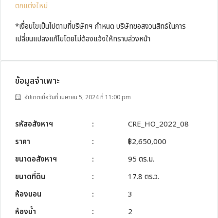
ตกแต่งใหม่
*เงื่อนไขเป็นไปตามที่บริษัทฯ กำหนด บริษัทขอสงวนสิทธ์ในการ
เปลี่ยนแปลงแก้ไขโดยไม่ต้องแจ้งให้ทราบล่วงหน้า
ข้อมูลจำเพาะ
อัปเดตเมื่อวันที่ เมษายน 5, 2024 ที่ 11:00 pm
รหัสอสังหาฯ
:
CRE_HO_2022_08
ราคา
:
฿2,650,000
ขนาดอสังหาฯ
:
95 ตร.ม.
ขนาดที่ดิน
:
17.8 ตร.ว.
ห้องนอน
:
3
ห้องน้ำ
:
2