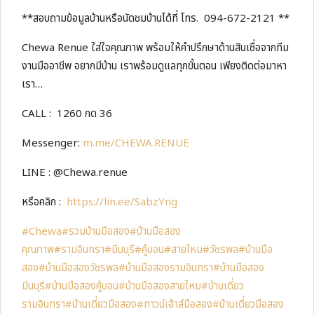
**สอบถามข้อมูลบ้านหรือนัดชมบ้านได้ที่ โทร. 094-672-2121 **
Chewa Renue ใส่ใจคุณภาพ พร้อมให้คำปรึกษาด้านสินเชื่อจากทีม
งานมืออาชีพ อยากมีบ้าน เราพร้อมดูแลทุกขั้นตอน เพียงติดต่อมาหา
เรา…
CALL : 1260 กด 36
Messenger:
m.me/CHEWA.RENUE
LINE : @Chewa.renue
หรือคลิก :
https://lin.ee/SabzYng
#Chewa
#รวมบ้านมือสอง
#บ้านมือสอง
คุณภาพ
#รามอินทรา
#มีนบุรี
#คู้บอน
#สายไหม
#วัชรพล
#บ้านมือ
สอง
#บ้านมือสองวัชรพล
#บ้านมือสองรามอินทรา
#บ้านมือสอง
มีนบุรี
#บ้านมือสองคู้บอน
#บ้านมือสองสายไหม
#บ้านเดี่ยว
รามอินทรา
#บ้านเดี่ยวมือสอง
#ทาวน์เฮ้าส์มือสอง
#บ้านเดี่ยวมือสอง