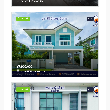
บางแค เพชรเกษม
ป้ายแนะนำ
ขาย
฿7,900,000
นวมินทร์ รามอินทรา
ป้ายแนะนำ
ขาย