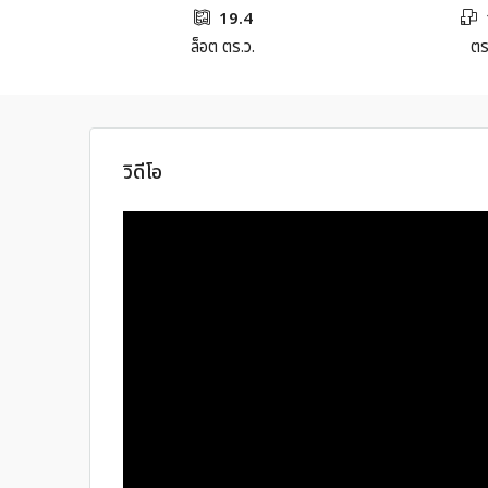
19.4
ล็อต ตร.ว.
ตร
วิดีโอ