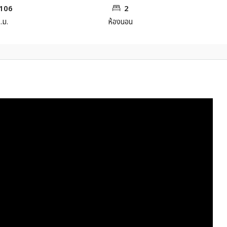
106
2
.ม.
ห้องนอน