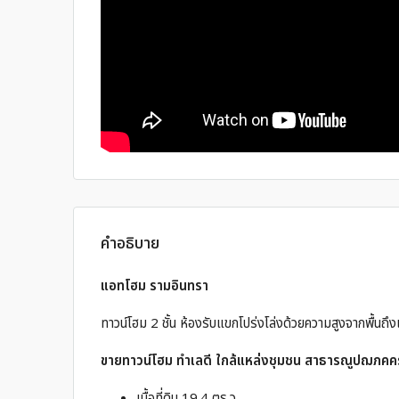
คำอธิบาย
แอทโฮม รามอินทรา
ทาวน์โฮม 2 ชั้น ห้องรับแขกโปร่งโล่งด้วยความสูงจากพื้
ขายทาวน์โฮม ทำเลดี ใกล้แหล่งชุมชน สาธารณูปฌภค
เนื้อที่ดิน 19.4 ตร.ว.