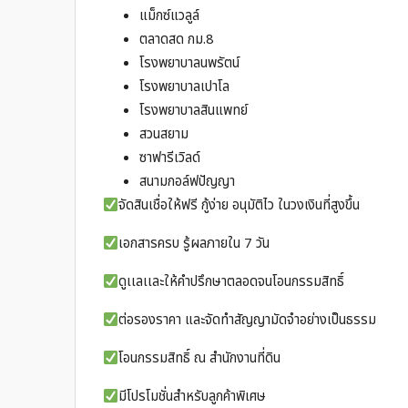
แม็กซ์แวลูล์
ตลาดสด กม.8
โรงพยาบาลนพรัตน์
โรงพยาบาลเปาโล
โรงพยาบาลสินแพทย์
สวนสยาม
ซาฟารีเวิลด์
สนามกอล์ฟปัญญา
จัดสินเชื่อให้ฟรี กู้ง่าย อนุมัติไว ในวงเงินที่สูงขึ้น
เอกสารครบ รู้ผลภายใน 7 วัน
ดูเเลเเละให้คำปรึกษาตลอดจนโอนกรรมสิทธิ์
ต่อรองราคา และจัดทำสัญญามัดจำอย่างเป็นธรรม
โอนกรรมสิทธิ์ ณ สำนักงานที่ดิน
มีโปรโมชั่นสำหรับลูกค้าพิเศษ