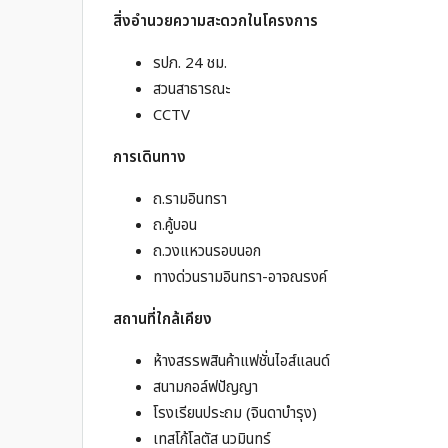
สิ่งอำนวยความสะดวกในโครงการ
รปภ. 24 ชม.
สวนสาธารณะ
CCTV
การเดินทาง
ถ.รามอินทรา
ถ.คู้บอน
ถ.วงแหวนรอบนอก
ทางด่วนรามอินทรา-อาจณรงค์
สถานที่ใกล้เคียง
ห้างสรรพสินค้าแฟชั่นไอส์แลนด์
สนามกอล์ฟปัญญา
โรงเรียนประถม (จินดาบำรุง)
เทสโก้โลตัส นวมินทร์