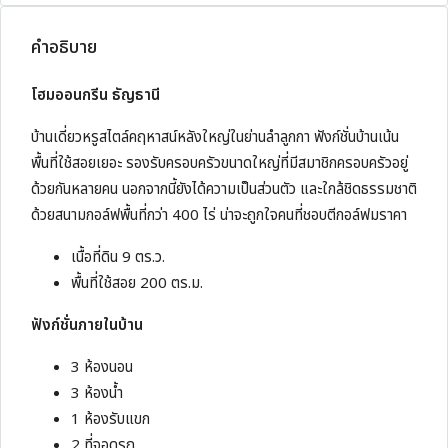
คำอธิบาย
โฮมออนกรีน ธัญธานี
บ้านเดี่ยวหรูสไตล์คฤหาสน์หลังใหญ่ในย่านลำลูกกา ฟังก์ชั่นบ้านเน้น
พื้นที่ใช้สอยเยอะ รองรับครอบครัวขนาดใหญ่ที่มีสมาชิกครอบครัวอยู่
ด้วยกันหลายคน นอกจากนี้ยังได้ความเป็นส่วนตัว และใกล้ชิดธรรมชาติ
ด้วยสนามกอล์ฟพื้นที่กว่า 400 ไร่ น่าจะถูกใจคนที่ชอบตีกอล์ฟมราคา
เนื้อที่ดิน 9 ตร.ว.
พื้นที่ใช้สอย 200 ตร.ม.
ฟังก์ชั่นภายในบ้าน
3 ห้องนอน
3 ห้องน้ำ
1 ห้องรับแขก
2 ที่จอดรถ