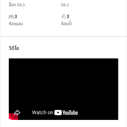
ล็อต ตร.ว.
ตร.ว.
3
3
ห้องนอน
ห้องน้ำ
วิดีโอ