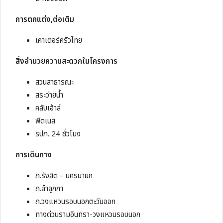
การตกแต่ง
,
ต่อเติม
เคาเตอร์ครัวไทย
สิ่งอำนวยความสะดวกในโครงการ
สวนสาธารณะ
สระว่ายน้ำ
คลับเฮ้าล์
ฟิตเนส
รปภ. 24 ชั่วโมง
การเดินทาง
ถ.รังสิต – นครนายก
ถ.ลำลูกกา
ถ.วงแหวนรอบนอกตะวันออก
ทางด่วนรามอินทรา-วงแหวนรอบนอก