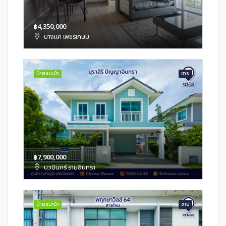
฿4,350,000
บางแค เพชรเกษม
ป้ายแนะนำ
ขาย
฿7,900,000
นวมินทร์ รามอินทรา
ป้ายแนะนำ
ขาย