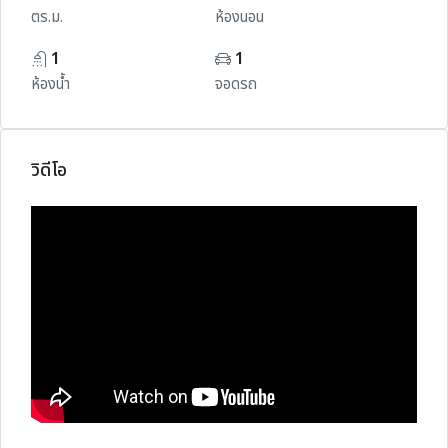
ตร.ม.
ห้องนอน
1
1
ห้องน้ำ
จอดรถ
วิดีโอ