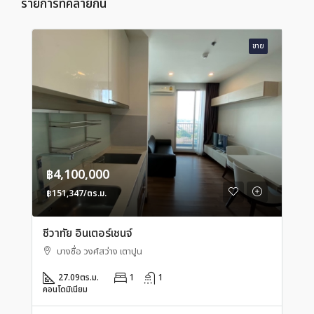
รายการที่คล้ายกัน
ขาย
฿4,100,000
฿151,347/ตร.ม.
ชีวาทัย อินเตอร์เชนจ์
บางซื่อ วงศ์สว่าง เตาปูน
27.09
ตร.ม.
1
1
คอนโดมิเนียม