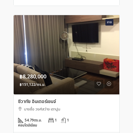
ขาย
฿8,280,000
฿151,122/ตร.ม.
ชีวาทัย อินเตอร์เชนจ์
บางซื่อ วงศ์สว่าง เตาปูน
54.79
ตร.ม.
1
1
คอนโดมิเนียม