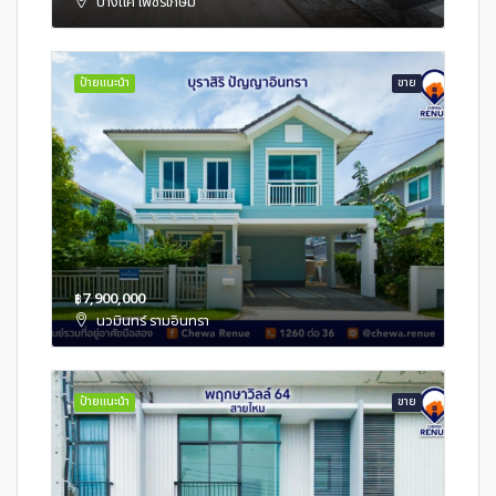
บางแค เพชรเกษม
ป้ายแนะนำ
ขาย
฿7,900,000
นวมินทร์ รามอินทรา
ป้ายแนะนำ
ขาย