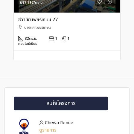
฿97,187/ตร.ม.
ชีวาทัย เพชรเกษม 27
บางแค เพชรเกษม
32
ตร.ม.
1
1
คอนโดมิเนียม
สนใจโครงการ
Chewa Renue
ดูรายการ