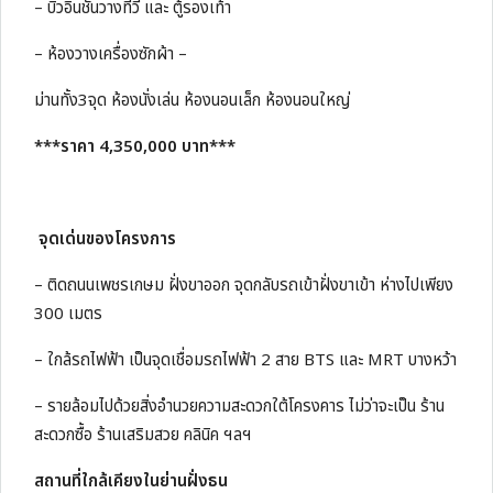
– บิ้วอินชั้นวางทีวี และ ตู้รองเท้า
– ห้องวางเครื่องซักผ้า –
ม่านทั้ง3จุด ห้องนั่งเล่น ห้องนอนเล็ก ห้องนอนใหญ่
***ราคา 4,350,000 บาท***
จุดเด่นของโครงการ
– ติดถนนเพชรเกษม ฝั่งขาออก จุดกลับรถเข้าฝั่งขาเข้า ห่างไปเพียง
300 เมตร
– ใกล้รถไฟฟ้า เป็นจุดเชื่อมรถไฟฟ้า 2 สาย BTS และ MRT บางหว้า
– รายล้อมไปด้วยสิ่งอำนวยความสะดวกใต้โครงคาร ไม่ว่าจะเป็น ร้าน
สะดวกซื้อ ร้านเสริมสวย คลินิค ฯลฯ
สถานที่ใกล้เคียงในย่านฝั่งธน