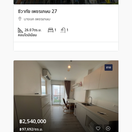
ชีวาทัย เพชรเกษม 27
บางแค เพชรเกษม
26.07
ตร.ม.
1
1
คอนโดมิเนียม
ขาย
฿2,540,000
฿97,692/ตร.ม.