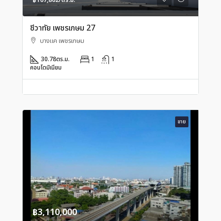
฿107,862/ตร.ม.
ชีวาทัย เพชรเกษม 27
บางแค เพชรเกษม
30.78
ตร.ม.
1
1
คอนโดมิเนียม
ขาย
฿3,110,000